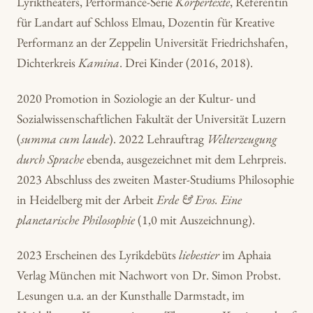
Lyriktheaters, Performance-Serie
Körpertexte
, Referentin
für Landart auf Schloss Elmau, Dozentin für Kreative
Performanz an der Zeppelin Universität Friedrichshafen,
Dichterkreis
Kamina
. Drei Kinder (2016, 2018).
2020 Promotion in Soziologie an der Kultur- und
Sozialwissenschaftlichen Fakultät der Universität Luzern
(
summa cum laude
). 2022 Lehrauftrag
Welterzeugung
durch Sprache
ebenda, ausgezeichnet mit dem Lehrpreis.
2023 Abschluss des zweiten Master-Studiums Philosophie
in Heidelberg mit der Arbeit
Erde & Eros. Eine
planetarische Philosophie
(1,0 mit Auszeichnung).
2023 Erscheinen des Lyrikdebüts
liebestier
im Aphaia
Verlag München mit Nachwort von Dr. Simon Probst.
Lesungen u.a. an der Kunsthalle Darmstadt, im